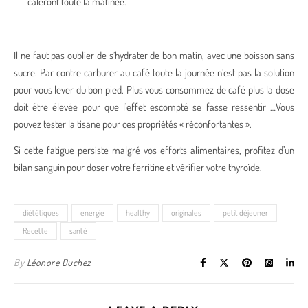
caleront toute la matinée.
Il ne faut pas oublier de s’hydrater de bon matin, avec une boisson sans
sucre. Par contre carburer au café toute la journée n’est pas la solution
pour vous lever du bon pied. Plus vous consommez de café plus la dose
doit être élevée pour que l’effet escompté se fasse ressentir …Vous
pouvez tester la tisane pour ces propriétés « réconfortantes ».
Si cette fatigue persiste malgré vos efforts alimentaires, profitez d’un
bilan sanguin pour doser votre ferritine et vérifier votre thyroïde.
diététiques
energie
healthy
originales
petit déjeuner
Recette
santé
By
Léonore Duchez