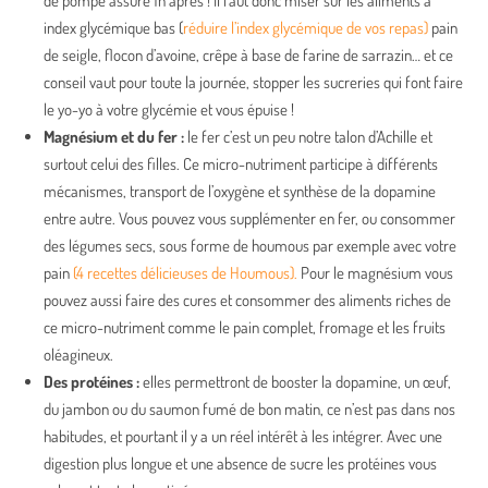
de pompe assuré 1h après ! Il faut donc miser sur les aliments à
index glycémique bas (
réduire l’index glycémique de vos repas)
pain
de seigle, flocon d’avoine, crêpe à base de farine de sarrazin… et ce
conseil vaut pour toute la journée, stopper les sucreries qui font faire
le yo-yo à votre glycémie et vous épuise !
Magnésium et du fer :
le fer c’est un peu notre talon d’Achille et
surtout celui des filles. Ce micro-nutriment participe à différents
mécanismes, transport de l’oxygène et synthèse de la dopamine
entre autre. Vous pouvez vous supplémenter en fer, ou consommer
des légumes secs, sous forme de houmous par exemple avec votre
pain
(4 recettes délicieuses de Houmous).
Pour le magnésium vous
pouvez aussi faire des cures et consommer des aliments riches de
ce micro-nutriment comme le pain complet, fromage et les fruits
oléagineux.
Des protéines :
elles permettront de booster la dopamine, un œuf,
du jambon ou du saumon fumé de bon matin, ce n’est pas dans nos
habitudes, et pourtant il y a un réel intérêt à les intégrer. Avec une
digestion plus longue et une absence de sucre les protéines vous