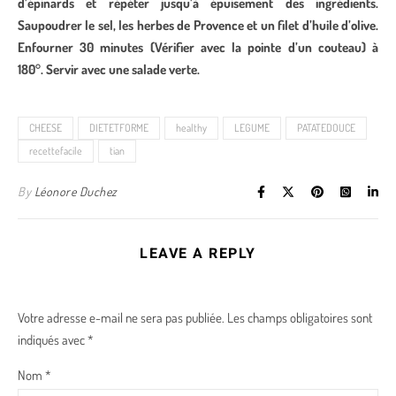
d’épinards et répéter jusqu’à épuisement des ingrédients.
Saupoudrer le sel, les herbes de Provence et un filet d’huile d’olive.
Enfourner 30 minutes (Vérifier avec la pointe d’un couteau) à
180°. Servir avec une salade verte.
CHEESE
DIETETFORME
healthy
LEGUME
PATATEDOUCE
recettefacile
tian
By
Léonore Duchez
LEAVE A REPLY
Votre adresse e-mail ne sera pas publiée.
Les champs obligatoires sont
indiqués avec
*
Nom
*