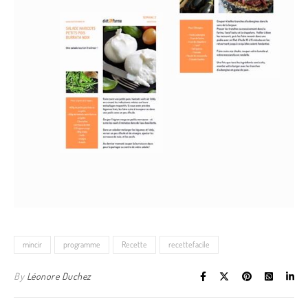
mincir
programme
Recette
recettefacile
By
Léonore Duchez