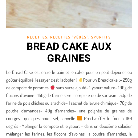
,
,
RECETTES
RECETTES "VÉGÉS"
SPORTIFS
BREAD CAKE AUX
GRAINES
Le Bread Cake est entre le pain et le cake, pour un petit-déjeuner ou
goûter équilibré l’essayer c’est l’adopter !
Pour un Bread cake :– 250g
de compote de pommes
sans sucre ajouté– 1 yaourt nature– 100g de
flocons d’avoine– 150g de farine semi complète ou de sarrasin– 50g de
farine de pois chiches ou arachide– 1 sachet de levure chimique– 70g de
poudre d’amandes– 40g d’amandes– une poignée de graines de
courges– quelques noix– sel, cannelle
Préchauffer le four à 180
degrés –Mélanger la compote et le yaourt – dans un deuxième saladier
mélanger les farines, les flocons d’avoines, la poudre d’amandes, la